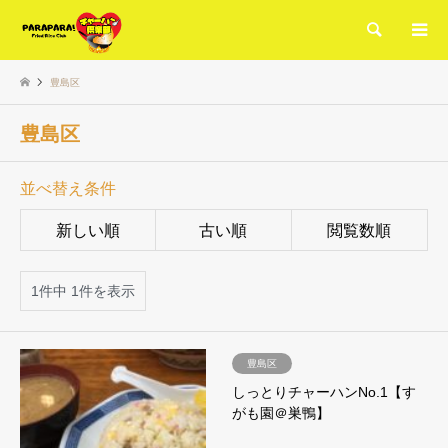
検索
豊島区
豊島区
並べ替え条件
新しい順
古い順
閲覧数順
1件中 1件を表示
豊島区
しっとりチャーハンNo.1【す
がも園＠巣鴨】